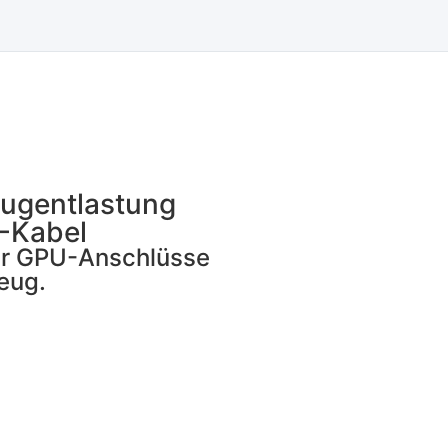
ugentlastung
-Kabel
ür GPU-Anschlüsse
eug.