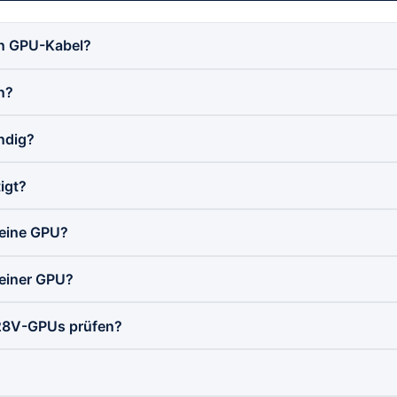
ein GPU-Kabel?
n?
ndig?
igt?
 eine GPU?
einer GPU?
 28V-GPUs prüfen?